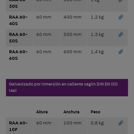
30S
RAA 60-
60 mm
400 mm
1,2 kg
40S
RAA 60-
60 mm
500 mm
1,3 kg
50S
RAA 60-
60 mm
600 mm
1,4 kg
60S
Galvanizado por inmersión en caliente según DIN EN ISO
1461
Altura
Anchura
Peso
RAA 60-
60 mm
100 mm
0,8 kg
10F