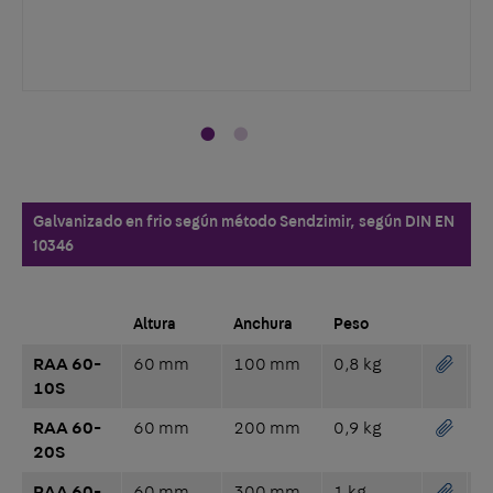
Galvanizado en frio según método Sendzimir, según DIN EN
10346
Altura
Anchura
Peso
RAA 60-
60 mm
100 mm
0,8 kg
10S
RAA 60-
60 mm
200 mm
0,9 kg
20S
RAA 60-
60 mm
300 mm
1 kg