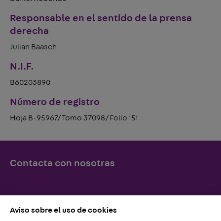
Responsable en el sentido de la prensa
derecha
Julian Baasch
N.I.F.
B60203890
Número de registro
Hoja B-95967/Tomo 37098/Folio 151
Contacta con nosotras
Simplemente llámenos o escríbanos, ¡lo esperamos!
Aviso sobre el uso de cookies