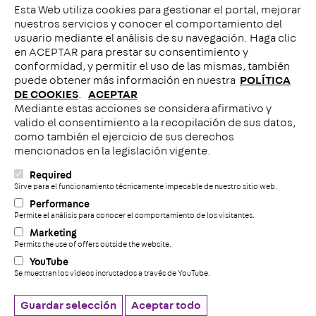
Esta Web utiliza cookies para gestionar el portal, mejorar
Contacto con nosotros
nuestros servicios y conocer el comportamiento del
usuario mediante el análisis de su navegación. Haga clic
en ACEPTAR para prestar su consentimiento y
conformidad, y permitir el uso de las mismas, también
puede obtener más información en nuestra
POLÍTICA
DE COOKIES
.
ACEPTAR
Mediante estas acciones se considera afirmativo y
Llámenos
valido el consentimiento a la recopilación de sus datos,
como también el ejercicio de sus derechos
mencionados en la legislación vigente.
Required
C
Sirve para el funcionamiento técnicamente impecable de nuestro sitio web.
Performance
Permite el análisis para conocer el comportamiento de los visitantes.
+
Aviso legal
Marketing
Permits the use of offers outside the website.
Politica de Cookies
YouTube
Declaración de privacidad de datos
Se muestran los vídeos incrustados a través de YouTube.
Sistema de denuncia
Cookie settings
Guardar selección
Aceptar todo