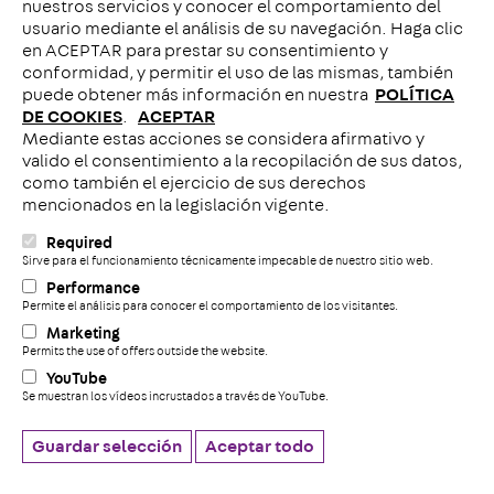
nuestros servicios y conocer el comportamiento del
usuario mediante el análisis de su navegación. Haga clic
en ACEPTAR para prestar su consentimiento y
conformidad, y permitir el uso de las mismas, también
puede obtener más información en nuestra
POLÍTICA
DE COOKIES
.
ACEPTAR
Mediante estas acciones se considera afirmativo y
Llámenos
valido el consentimiento a la recopilación de sus datos,
como también el ejercicio de sus derechos
mencionados en la legislación vigente.
Required
C
Sirve para el funcionamiento técnicamente impecable de nuestro sitio web.
Performance
Permite el análisis para conocer el comportamiento de los visitantes.
+
Aviso legal
Marketing
Permits the use of offers outside the website.
Politica de Cookies
YouTube
Declaración de privacidad de datos
Se muestran los vídeos incrustados a través de YouTube.
Sistema de denuncia
Cookie settings
Guardar selección
Aceptar todo