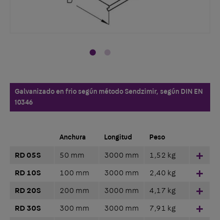
Galvanizado en frio según método Sendzimir, según DIN EN
10346
Anchura
Longitud
Peso
RD 05S
50 mm
3000 mm
1,52 kg
Hinz
RD 10S
100 mm
3000 mm
2,40 kg
Hinz
RD 20S
200 mm
3000 mm
4,17 kg
Hinz
RD 30S
300 mm
3000 mm
7,91 kg
Hinz