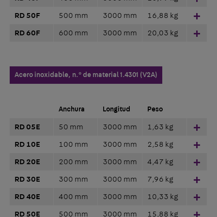
RD 50F
500 mm
3000 mm
16,88 kg
Hinz
RD 60F
600 mm
3000 mm
20,03 kg
Hinz
Acero inoxidable, n.° de material 1.4301 (V2A)
Anchura
Longitud
Peso
RD 05E
50 mm
3000 mm
1,63 kg
Hinz
RD 10E
100 mm
3000 mm
2,58 kg
Hinz
RD 20E
200 mm
3000 mm
4,47 kg
Hinz
RD 30E
300 mm
3000 mm
7,96 kg
Hinz
RD 40E
400 mm
3000 mm
10,33 kg
Hinz
RD 50E
500 mm
3000 mm
15,88 kg
Hinz