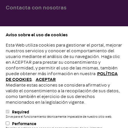
Contacta con nosotras
Simplemente llámenos o escríbanos, ¡lo esperamos!
Aviso sobre el uso de cookies
Esta Web utiliza cookies para gestionar el portal, mejorar
Contacto con nosotros
nuestros servicios y conocer el comportamiento del
usuario mediante el análisis de su navegación. Haga clic
en ACEPTAR para prestar su consentimiento y
conformidad, y permitir el uso de las mismas, también
puede obtener más información en nuestra
POLÍTICA
DE COOKIES
.
ACEPTAR
Mediante estas acciones se considera afirmativo y
Llámenos
valido el consentimiento a la recopilación de sus datos,
como también el ejercicio de sus derechos
mencionados en la legislación vigente.
Required
C
Sirve para el funcionamiento técnicamente impecable de nuestro sitio web.
Performance