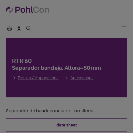
PohlCon international
Vertrieb Deutschland
RTR 60
Separador bandeja, Altura=50 mm
Details / Applications
Accessories
Separador de bandeja incluido tornillería
data sheet