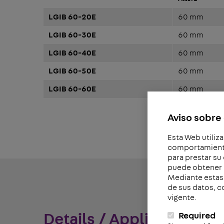
LGIB 60-20E
60 mm
LGIB 60-30E
60 mm
LGIB 60-40E
60 mm
LGIB 60-50E
60 mm
LGIB 60-60E
60 mm
Aviso sobre 
Esta Web utiliza
comportamiento 
para prestar su
puede obtener 
Mediante estas 
de sus datos, c
vigente.
Details / Applications
Required