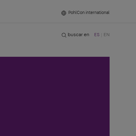
PohlCon international
buscar en
ES
EN