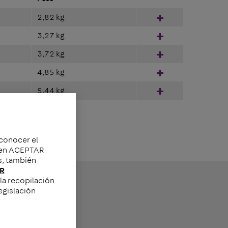
2,82 kg
Hinzufügen
3,27 kg
Hinzufügen
3,72 kg
Hinzufügen
4,85 kg
Hinzufügen
5,44 kg
Hinzufügen
 conocer el
c en ACEPTAR
s, también
R
la recopilación
egislación