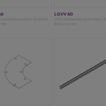
60
LGVV 60
 bandeja de escalera, horizontal,
Unión para bandeja de escalera, ver
60 mm
altura = 60 mm