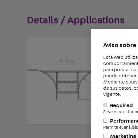
Details / Applications
Aviso sobre 
Esta Web utiliza
comportamiento 
para prestar su
puede obtener 
Mediante estas 
de sus datos, c
vigente.
Required
Sirve para el fun
Performan
Permite el análisi
Marketing