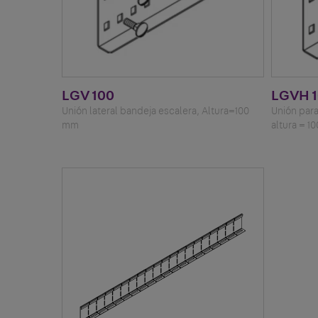
LGV 100
LGVH 
Unión lateral bandeja escalera, Altura=100
Unión para
mm
altura = 1