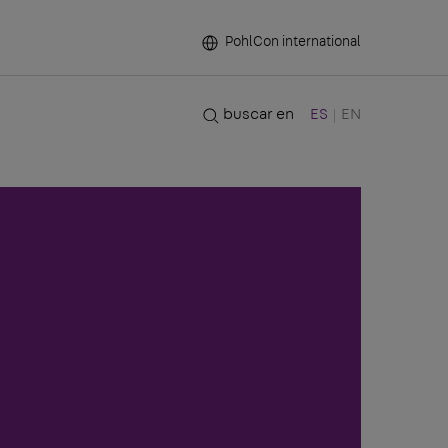
PohlCon international
buscar en
ES
EN