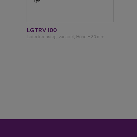
LGTRV 100
Leitertrennsteg, variabel, Höhe = 80 mm