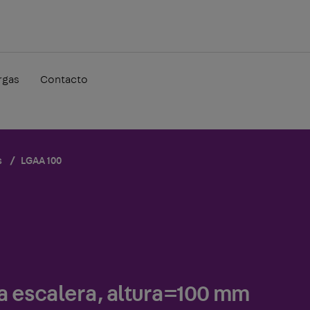
rgas
Contacto
s
LGAA 100
a escalera, altura=100 mm