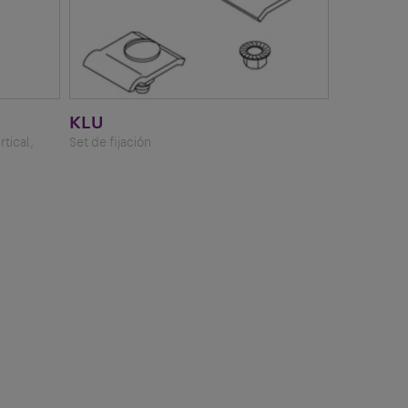
KLU
tical,
Set de fijación