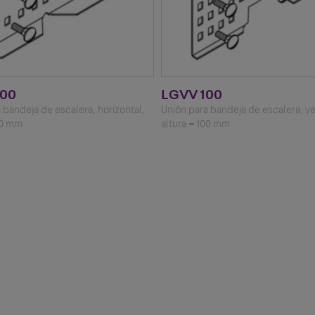
100
LGVV 100
 bandeja de escalera, horizontal,
Unión para bandeja de escalera, ver
00 mm
altura = 100 mm