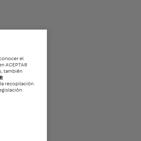
 conocer el
c en ACEPTAR
s, también
R
la recopilación
egislación