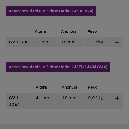
Acero inoxidable, n.° de material 1.4301 (V2A)
Altura
Anchura
Peso
GV-L 30E
41 mm
18 mm
0,02 kg
Hinz
Acero inoxidable, n.° de material 1.4571/1.4404 (V4A)
Altura
Anchura
Peso
GV-L
41 mm
18 mm
0,02 kg
Hinz
30E4