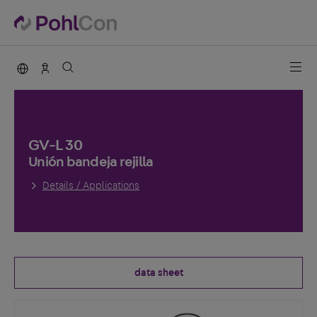
PohlCon international
Vertrieb Deutschland
GV-L 30
Unión bandeja rejilla
Details / Applications
data sheet