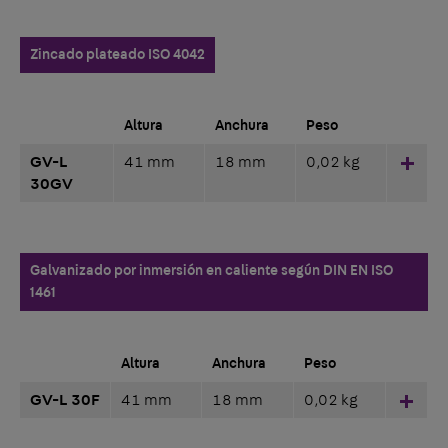
Zincado plateado ISO 4042
Altura
Anchura
Peso
GV-L
41 mm
18 mm
0,02 kg
Hinz
30GV
Galvanizado por inmersión en caliente según DIN EN ISO
1461
Altura
Anchura
Peso
GV-L 30F
41 mm
18 mm
0,02 kg
Hinz