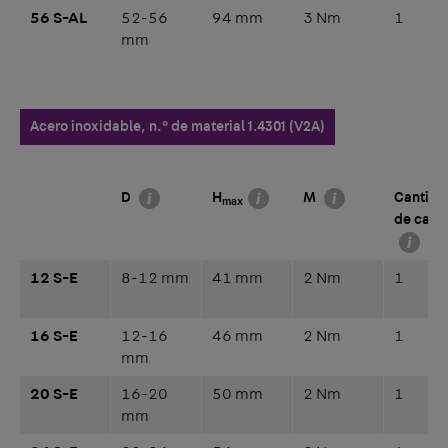
56 S-AL
52-56
94 mm
3 Nm
1
mm
Acero inoxidable, n.° de material 1.4301 (V2A)
D
H
M
Cantida
max
de cabl
12 S-E
8-12 mm
41 mm
2 Nm
1
16 S-E
12-16
46 mm
2 Nm
1
mm
20 S-E
16-20
50 mm
2 Nm
1
mm