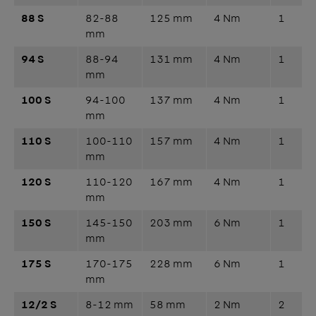
88 S
82-88
125 mm
4 Nm
1
mm
94 S
88-94
131 mm
4 Nm
1
mm
100 S
94-100
137 mm
4 Nm
1
mm
110 S
100-110
157 mm
4 Nm
1
mm
120 S
110-120
167 mm
4 Nm
1
mm
150 S
145-150
203 mm
6 Nm
1
mm
175 S
170-175
228 mm
6 Nm
1
mm
12/2 S
8-12 mm
58 mm
2 Nm
2