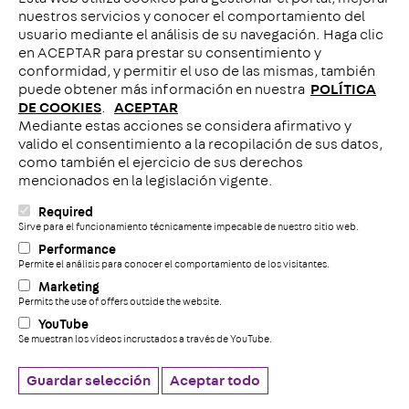
Contacto con nosotros
nuestros servicios y conocer el comportamiento del
usuario mediante el análisis de su navegación. Haga clic
en ACEPTAR para prestar su consentimiento y
conformidad, y permitir el uso de las mismas, también
puede obtener más información en nuestra
POLÍTICA
DE COOKIES
.
ACEPTAR
Mediante estas acciones se considera afirmativo y
Llámenos
valido el consentimiento a la recopilación de sus datos,
como también el ejercicio de sus derechos
mencionados en la legislación vigente.
Required
C
Sirve para el funcionamiento técnicamente impecable de nuestro sitio web.
Performance
Permite el análisis para conocer el comportamiento de los visitantes.
+
Aviso legal
Marketing
Permits the use of offers outside the website.
Politica de Cookies
YouTube
Declaración de privacidad de datos
Se muestran los vídeos incrustados a través de YouTube.
Sistema de denuncia
Cookie settings
Guardar selección
Aceptar todo