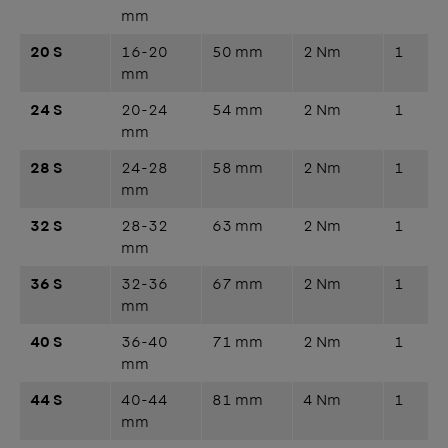
mm
20 S
16-20
50 mm
2 Nm
1
mm
24 S
20-24
54 mm
2 Nm
1
mm
28 S
24-28
58 mm
2 Nm
1
mm
32 S
28-32
63 mm
2 Nm
1
mm
36 S
32-36
67 mm
2 Nm
1
mm
40 S
36-40
71 mm
2 Nm
1
mm
44 S
40-44
81 mm
4 Nm
1
mm