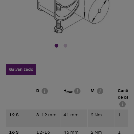
Galvanizado
D
H
M
Cantida
max
de cabl
12 S
8-12 mm
41 mm
2 Nm
1
16 S
12-16
46 mm
2 Nm
1