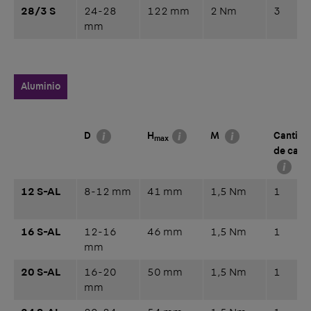
28/3 S
24-28
122 mm
2 Nm
3
mm
Aluminio
D
H
M
Cantida
max
de cabl
12 S-AL
8-12 mm
41 mm
1,5 Nm
1
16 S-AL
12-16
46 mm
1,5 Nm
1
mm
20 S-AL
16-20
50 mm
1,5 Nm
1
mm