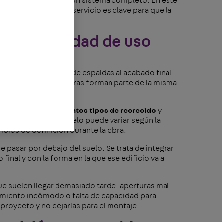
efuerza la lógica de un sistema completo. En este
erturas y puntos de servicio es clave para que la
 útil en el futuro.
y flexibilidad de uso
 no puede diseñarse de espaldas al acabado final
e y posición de aperturas forman parte de la misma
ución
apta
para distintos tipos de recrecido
y
de el acabado del suelo puede variar según la
ios de definición durante la obra.
de pasar por debajo del suelo. Se trata de integrar
 final y con la forma en la que ese edificio va a
e suelen llegar demasiado tarde: aperturas mal
imiento incómodo o falta de capacidad para
proyecto y no dejarlas para el montaje.