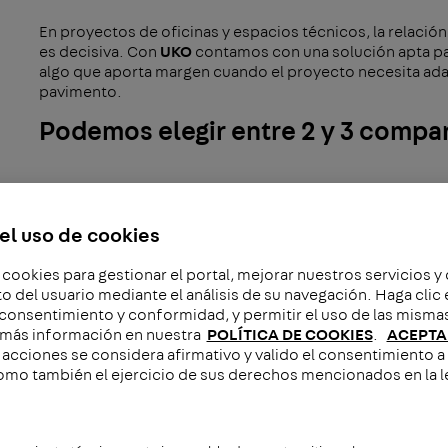
En proyectos de oficinas y espacios técnicos, la relación 
es decisiva. Con
UKO
contamos con una solución apta par
algo que aporta margen cuando el proyecto necesita ada
pavimento.
Podemos elegir entre 2 y 3 compa
La gama
UKO
está disponible en versiones de
2 y 3 comp
distribución de energía y datos y ajustar el sistema a n
el uso de cookies
El volumen del canal está prepara
 cookies para gestionar el portal, mejorar nuestros servicios y
del usuario mediante el análisis de su navegación. Haga cli
Otro punto importante es la capacidad de ampliación. 
 consentimiento y conformidad, y permitir el uso de las misma
También dejamos margen para futuras ampliaciones, algo 
más información en nuestra
POLÍTICA DE COOKIES
.
ACEPTA
que cambian con el tiempo.
acciones se considera afirmativo y valido el consentimiento a 
omo también el ejercicio de sus derechos mencionados en la l
Es compatible con nuestras unida