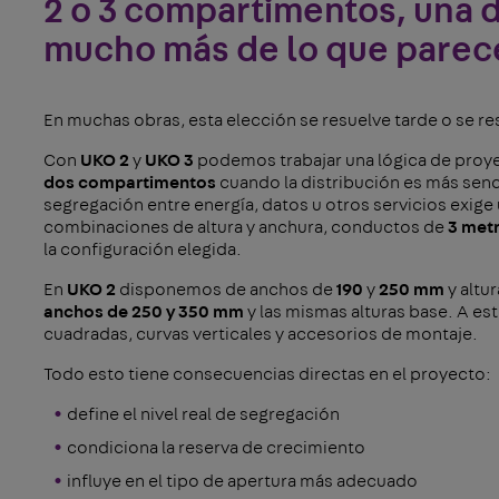
2 o 3 compartimentos, una 
mucho más de lo que parec
En muchas obras, esta elección se resuelve tarde o se re
Con
UKO 2
y
UKO 3
podemos trabajar una lógica de pro
dos compartimentos
cuando la distribución es más senc
segregación entre energía, datos u otros servicios exige 
combinaciones de altura y anchura, conductos de
3 met
la configuración elegida.
En
UKO 2
disponemos de anchos de
190
y
250 mm
y altu
anchos de 250 y 350 mm
y las mismas alturas base. A es
cuadradas, curvas verticales y accesorios de montaje.
Todo esto tiene consecuencias directas en el proyecto:
define el nivel real de segregación
condiciona la reserva de crecimiento
influye en el tipo de apertura más adecuado