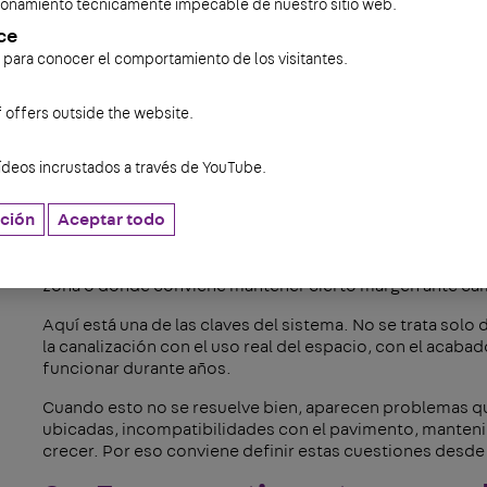
La compatibilidad con nuestras
unidades de instalación
r
cionamiento técnicamente impecable de nuestro sitio web.
tipo de soluciones, esa coherencia entre canalización, ap
ce
instalación funcione bien desde el primer día y siga siendo
s para conocer el comportamiento de los visitantes.
Pavimentos, revestimientos 
f offers outside the website.
En una canalización bajo suelo con recrecido, el sistema
ídeos incrustados a través de YouTube.
del edificio. Pavimento, revestimiento, altura disponibl
decisión.
ción
Aceptar todo
Con
UKO
damos respuesta a esta necesidad con
una sol
revestimiento
. Esto permite integrarla en proyectos don
zona o donde conviene mantener cierto margen ante camb
Aquí está una de las claves del sistema. No se trata solo 
la canalización con el uso real del espacio, con el acabado
funcionar durante años.
Cuando esto no se resuelve bien, aparecen problemas qu
ubicadas, incompatibilidades con el pavimento, manten
crecer. Por eso conviene definir estas cuestiones desde 