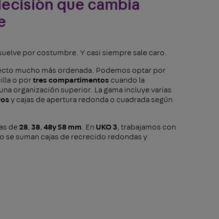
decisión que cambia
e
suelve por costumbre. Y casi siempre sale caro.
yecto mucho más ordenada. Podemos optar por
illa o por
tres compartimentos
cuando la
una organización superior. La gama incluye varias
ros
y cajas de apertura redonda o cuadrada según
ras de
28
,
38
,
48
y 58 mm
. En
UKO 3
, trabajamos con
to se suman cajas de recrecido redondas y