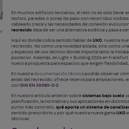
En muchos edificios terciarios, el reto no es solo llevar e
techos, paredes o zonas de paso con recorridos visibles
cableado crece y las necesidades de conexión evolucio
recrecido
deja de ser una alternativa estética y pasa a se
er
Aquí es donde cobra sentido hablar de
UKO
, nuestra nu
recrecido. No como una novedad aislada, sino como una 
y espacios de uso técnico donde importa tanto la instala
posterior. Además, en Light + Building 2026 en Frankfu
nuestra propuesta para espacios que exigen flexibilidad
En nuestra
documentación técnica
podrás observar cóm
antes del recrecido, ofrece reserva para ampliaciones, e
con
DIN EN 50085-2-2
.
En nuestro artículo anterior sobre
sistemas bajo suelo
ya
planificación, la normativa y sus aplicaciones en distin
punto más concreto,
qué aporta un sistema de canaliza
sentido prescribirlo y por qué nuestra nueva gama
UKO
e
técnicas.