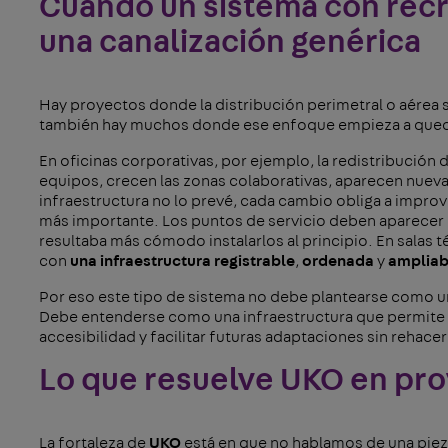
Cuando un sistema con rec
una canalización genérica
Hay proyectos donde la distribución perimetral o aérea
también hay muchos donde ese enfoque empieza a qued
En oficinas corporativas, por ejemplo, la redistribución
equipos, crecen las zonas colaborativas, aparecen nuevas
infraestructura no lo prevé, cada cambio obliga a improvis
más importante. Los puntos de servicio deben aparecer 
resultaba más cómodo instalarlos al principio. En salas té
con
una infraestructura registrable
,
ordenada
y
ampliab
Por eso este tipo de sistema no debe plantearse como un
Debe entenderse como una infraestructura que permite d
accesibilidad y facilitar futuras adaptaciones sin rehacer 
Lo que resuelve UKO en pro
La fortaleza de
UKO
está en que no hablamos de una piez