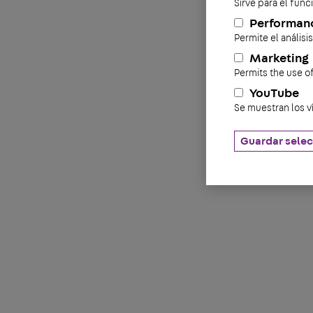
Sirve para el fun
Performan
Permite el análisi
Marketing
Permits the use o
YouTube
Se muestran los v
Guardar selec