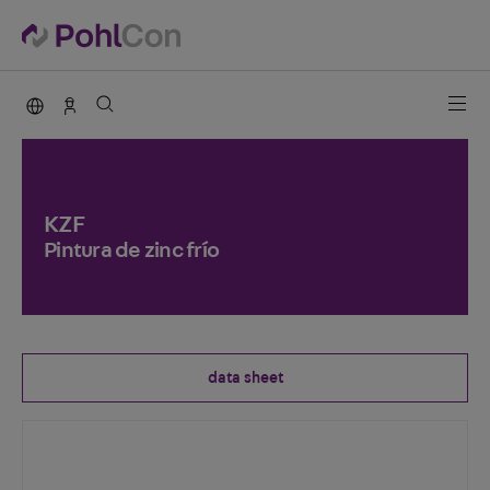
PohlCon international
Vertrieb Deutschland
KZF
Pintura de zinc frío
data sheet