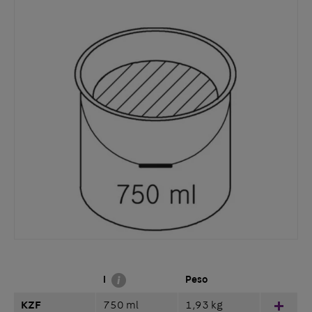
I
Peso
KZF
750 ml
1,93 kg
Hinz