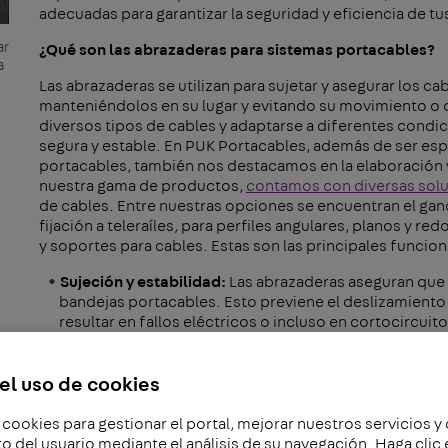
adecuadas para garantizar la seguridad y eficiencia de tu
ar
¿Qué son las abrazaderas para sistemas portacables?
a
Las abrazaderas se utilizan para sujetar y asegurar los ca
manteniéndolos en su lugar y evitando su movimiento o 
diversos tipos de cables y adaptarse a diferentes cond
segura y estable. En PUK Portacables, además de ser espe
portacables, también nos destacamos en la elaboración 
nuestra gama de productos,
contamos con diversas sol
de cables. Entre nuestras opciones se encuentran el gan
fijación a teleraíles, para perfiles angulares, planos y r
y soportes para cables. Estas son las principales func
Sujeción y estabilidad:
Las abrazaderas aseguran que 
bandejas portacables. Esto previene el deslizamiento 
resultar en fallos eléctricos o incluso en cortocircuito
Reducción de vibraciones:
En entornos con altas vibr
actúan como amortiguadores, reduciendo el impacto de
el uso de cookies
prolongar su vida útil y asegura un rendimiento const
Prevención de daños:
Al mantener los cables organiza
 cookies para gestionar el portal, mejorar nuestros servicios y
contacto con bordes afilados o superficies rugosas qu
del usuario mediante el análisis de su navegación. Haga cli