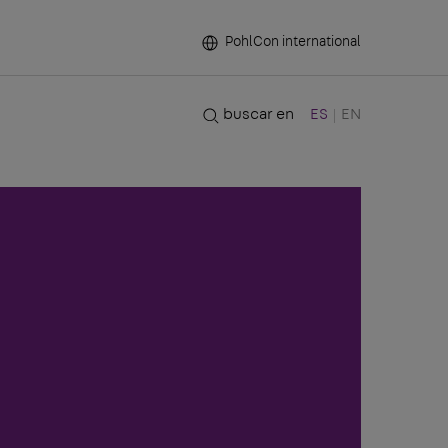
PohlCon international
buscar en
ES
EN