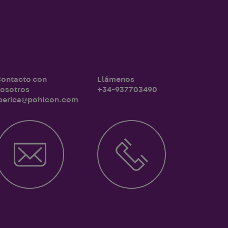
ontacto con
Llámenos
osotros
+34-937703490
berica@pohlcon.com