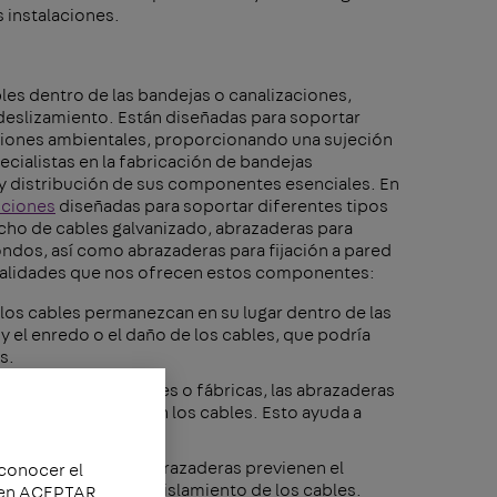
s instalaciones.
bles dentro de las bandejas o canalizaciones,
deslizamiento. Están diseñadas para soportar
iciones ambientales, proporcionando una sujeción
cialistas en la fabricación de bandejas
y distribución de sus componentes esenciales. En
uciones
diseñadas para soportar diferentes tipos
cho de cables galvanizado, abrazaderas para
edondos, así como abrazaderas para fijación a pared
ionalidades que nos ofrecen estos componentes:
los cables permanezcan en su lugar dentro de las
y el enredo o el daño de los cables, que podría
s.
aciones, como túneles o fábricas, las abrazaderas
 las vibraciones en los cables. Esto ayuda a
ante.
dos y sujetos, las abrazaderas previenen el
 conocer el
e podrían dañar el aislamiento de los cables.
c en ACEPTAR