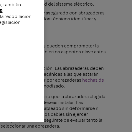
arantizar la longevidad del sistema eléctrico.
s, también
R
do bien organizado y asegurado con abrazaderas
la recopilación
ento. Esto permite a los técnicos identificar y
egislación
as mal seleccionadas pueden comprometer la
undamental considerar ciertos aspectos clave antes
relevantes en su selección. Las abrazaderas deben
ones ambientales y mecánicas a las que estarán
lo, es esencial optar por abrazaderas
hechas de
idable o el aluminio anodizado.
 cruciales. Es necesario que la abrazadera elegida
idad de cables que deseas instalar. Las
oportar el peso del cableado sin deformarse ni
rse al diámetro de los cables sin ejercer
en el propio cable. Asegúrate de evaluar tanto la
 seleccionar una abrazadera.