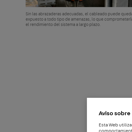
Sin las abrazaderas adecuadas, el cableado puede qued
expuesto a todo tipo de amenazas, lo que comprometerí
el rendimiento del sistema a largo plazo.
Aviso sobre 
Esta Web utiliza
comportamiento 