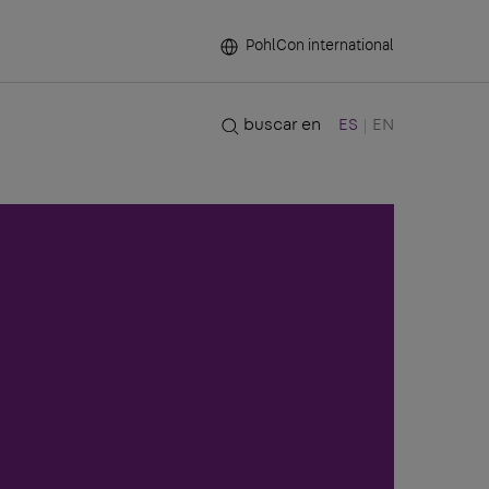
PohlCon international
buscar en
ES
EN