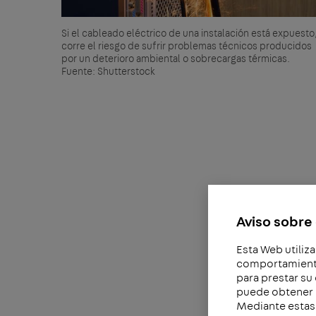
Si el cableado eléctrico de una instalación está expuesto
corre el riesgo de sufrir problemas técnicos producidos
por un deterioro ambiental o sobrecargas térmicas.
Fuente: Shutterstock
Aviso sobre 
Esta Web utiliza
comportamiento 
para prestar su
puede obtener 
Mediante estas 