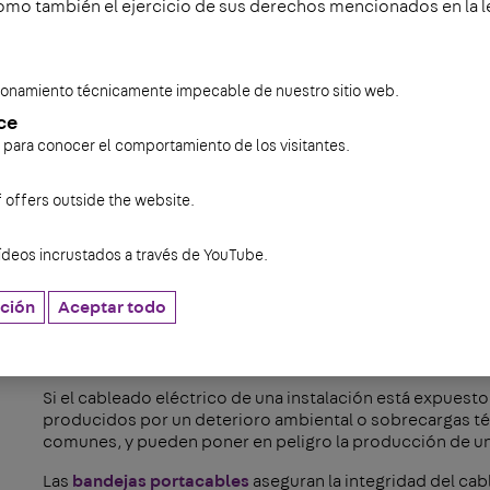
omo también el ejercicio de sus derechos mencionados en la l
Hay que tener en cuenta que los electrodomésticos y eq
carga. Esto significa que sólo pueden soportar una cierta
imprescindible leer siempre las instrucciones del fabric
cionamiento técnicamente impecable de nuestro sitio web.
Si no se toman estas medidas preventivas, es bastante 
ce
Entonces,
¿cómo actuamos si ocurre?
Lo más important
s para conocer el comportamiento de los visitantes.
mayores o lesiones. Si un electrodoméstico, enchufe, g
emitir humo, es vital desconectarlo de inmediato. Y, por 
f offers outside the website.
el circuito eléctrico y haga las reparaciones necesarias.
ídeos incrustados a través de YouTube.
Seguridad en la indústria, l
ción
Aceptar todo
infraestructuras
Si el cableado eléctrico de una instalación está expuesto
producidos por un deterioro ambiental o sobrecargas tér
comunes, y pueden poner en peligro la producción de u
Las
bandejas portacables
aseguran la integridad del cab