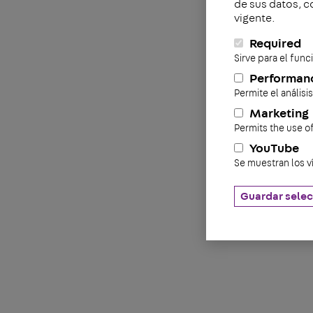
de sus datos, c
vigente.
Required
Sirve para el fun
Performan
Permite el análisi
Marketing
Permits the use o
YouTube
Se muestran los v
Guardar selec