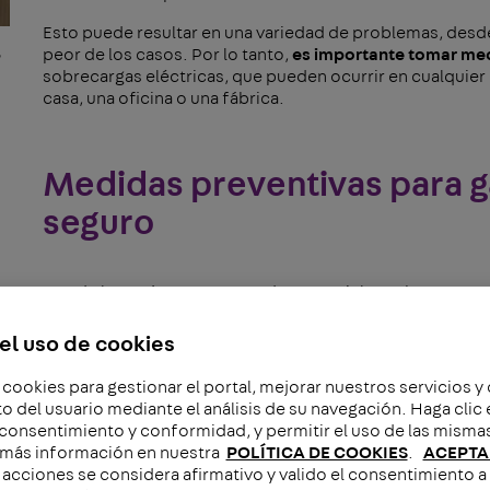
Esto puede resultar en una variedad de problemas, desde
,
peor de los casos. Por lo tanto,
es importante tomar me
sobrecargas eléctricas, que pueden ocurrir en cualquier l
casa, una oficina o una fábrica.
Medidas preventivas para g
seguro
Una de las mejores maneras de prevenir las sobrecargas 
estén conectados correctamente
. Es importante
asegur
que con el tiempo pueden sufrir un desgaste y terminar d
el uso de cookies
seguridad de la instalación eléctrica. Además, hay que 
electrodomésticos en un mismo enchufe o regleta puede 
 cookies para gestionar el portal, mejorar nuestros servicios y
del usuario mediante el análisis de su navegación. Haga cli
En caso de contar con
interruptores de circuito
, que sir
 consentimiento y conformidad, y permitir el uso de las misma
sobrecargas, es necesario asegurarse de que están en b
más información en nuestra
POLÍTICA DE COOKIES
.
ACEPTA
circuito eléctrico está sobrecargado, el interruptor de c
acciones se considera afirmativo y valido el consentimiento a 
suministro de electricidad al circuito.