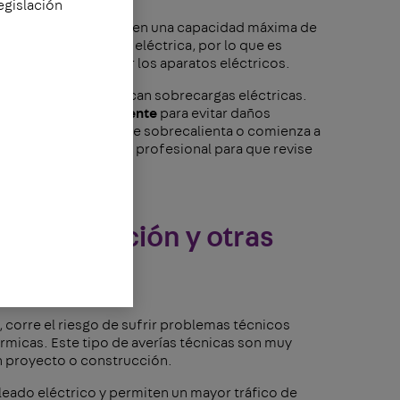
egislación
uipos eléctricos tienen una capacidad máxima de
 cantidad de energía eléctrica, por lo que es
ante y no sobrecargar los aparatos eléctricos.
común que se produzcan sobrecargas eléctricas.
e es actuar
rápidamente
para evitar daños
enerador o máquina se sobrecalienta o comienza a
supuesto, llamar a un profesional para que revise
a construcción y otras
, corre el riesgo de sufrir problemas técnicos
micas. Este tipo de averías técnicas son muy
n proyecto o construcción.
leado eléctrico y permiten un mayor tráfico de