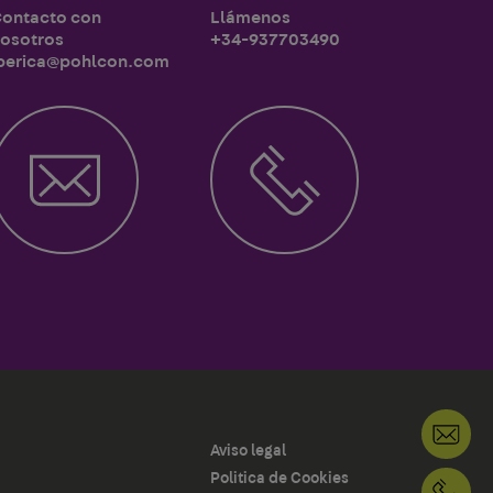
ontacto con
Llámenos
osotros
+34-937703490
berica@pohlcon.com
Co
Aviso legal
Politica de Cookies
+3