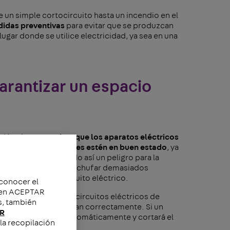
 un simple cortocircuito hasta un incendio en el
didas preventivas
para evitar que se produzcan
ugar donde se utilice electricidad, ya sea en una
arantizar un espacio
eléctricas es
revisar que los aparatos eléctricos
arse de que los cables estén en buen estado
, ya
añándose, resultando así un peligro para la
tener en cuenta que enchufar demasiados
sobrecargar el circuito eléctrico.
 conocer el
c en ACEPTAR
ven para proteger los circuitos eléctricos de
s, también
uen estado y funcionan correctamente. Si un
R
ircuito se activará automáticamente y cortará el
la recopilación